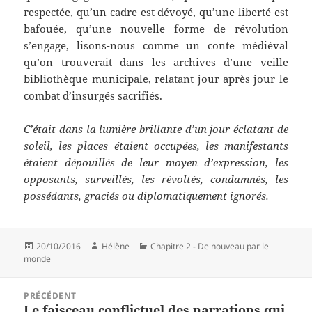
respectée, qu’un cadre est dévoyé, qu’une liberté est
bafouée, qu’une nouvelle forme de révolution
s’engage, lisons-nous comme un conte médiéval
qu’on trouverait dans les archives d’une veille
bibliothèque municipale, relatant jour après jour le
combat d’insurgés sacrifiés.
C’était dans la lumière brillante d’un jour éclatant de
soleil, les places étaient occupées, les manifestants
étaient dépouillés de leur moyen d’expression, les
opposants, surveillés, les révoltés, condamnés, les
possédants, graciés ou diplomatiquement ignorés.
Publié
Auteur
Catégories
20/10/2016
Hélène
Chapitre 2 - De nouveau par le
le
monde
Navigation
PRÉCÉDENT
de
Le faisceau conflictuel des narrations qui
Article