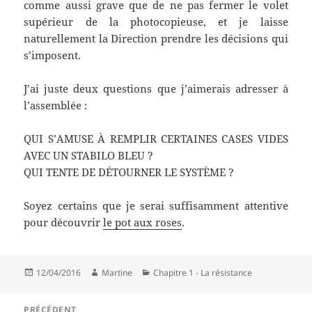
comme aussi grave que de ne pas fermer le volet
supérieur de la photocopieuse, et je laisse
naturellement la Direction prendre les décisions qui
s’imposent.
J’ai juste deux questions que j’aimerais adresser à
l’assemblée :
QUI S’AMUSE À REMPLIR CERTAINES CASES VIDES
AVEC UN STABILO BLEU ?
QUI TENTE DE DÉTOURNER LE SYSTÈME ?
Soyez certains que je serai suffisamment attentive
pour découvrir
le pot aux roses
.
Publié
Auteur
Catégories
12/04/2016
Martine
Chapitre 1 - La résistance
le
Navigation
PRÉCÉDENT